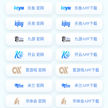
乐鱼 官网
乐鱼APP下载
乐竞 官网
乐竞APP下载
九游 官网
九游APP下载
开云 官网
开云APP下载
爱游戏 官网
爱游戏APP下载
米兰 官网
米兰APP下载
华体会 官网
华体会APP下载