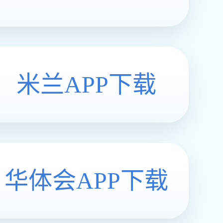
米兰APP下载
华体会APP下载