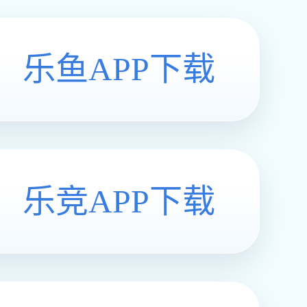
乐鱼APP下载
乐竞APP下载