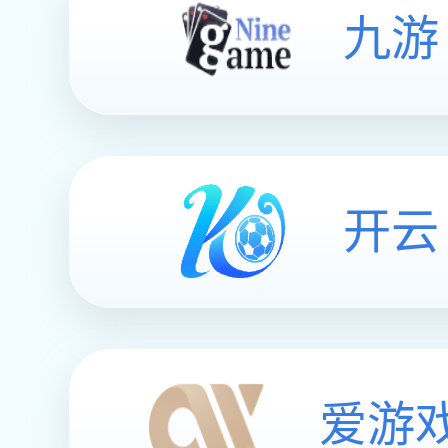
九游
开云
爱游戏