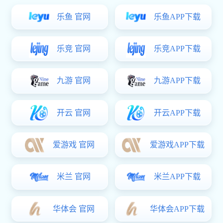
乐鱼 官网
乐鱼APP下载
乐竞 官网
乐竞APP下载
九游 官网
九游APP下载
开云 官网
开云APP下载
爱游戏 官网
爱游戏APP下载
米兰 官网
米兰APP下载
华体会 官网
华体会APP下载