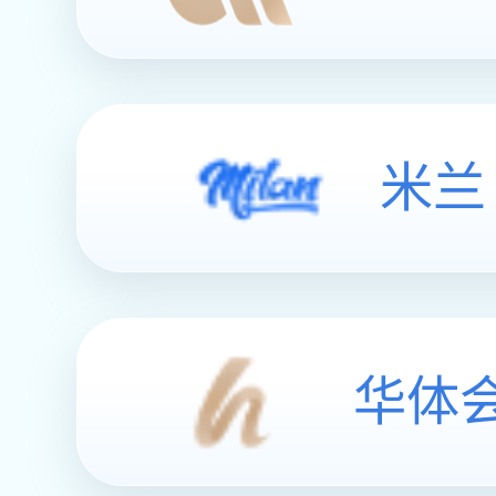
米兰
华体会