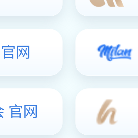
 官网
 官网