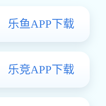
乐鱼APP下载
乐竞APP下载