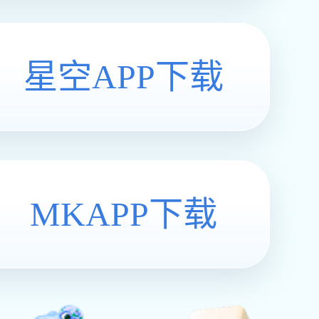
星空APP下载
MKAPP下载