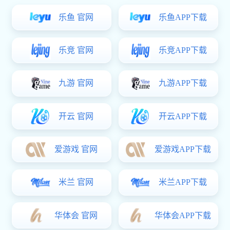
乐鱼 官网
乐鱼APP下载
乐竞 官网
乐竞APP下载
九游 官网
九游APP下载
开云 官网
开云APP下载
爱游戏 官网
爱游戏APP下载
米兰 官网
米兰APP下载
华体会 官网
华体会APP下载