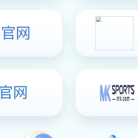
 官网
 官网