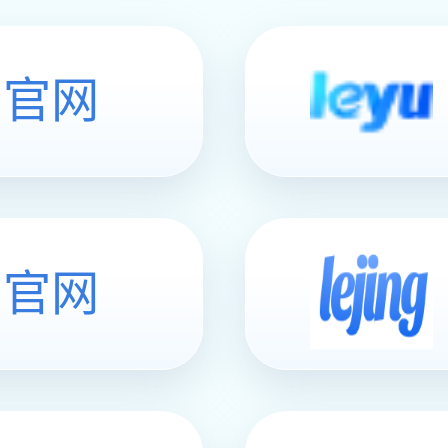
 官网
 官网