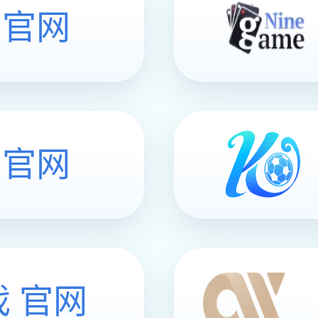
 官网
 官网
 官网