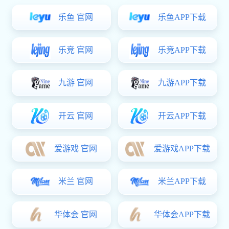
乐鱼 官网
乐鱼APP下载
乐竞 官网
乐竞APP下载
九游 官网
九游APP下载
开云 官网
开云APP下载
爱游戏 官网
爱游戏APP下载
米兰 官网
米兰APP下载
华体会 官网
华体会APP下载