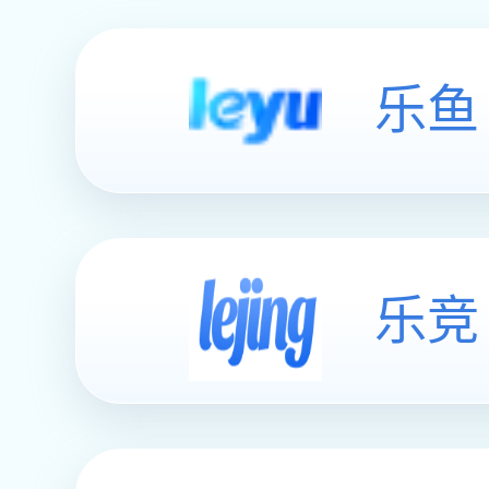
乐鱼
乐竞