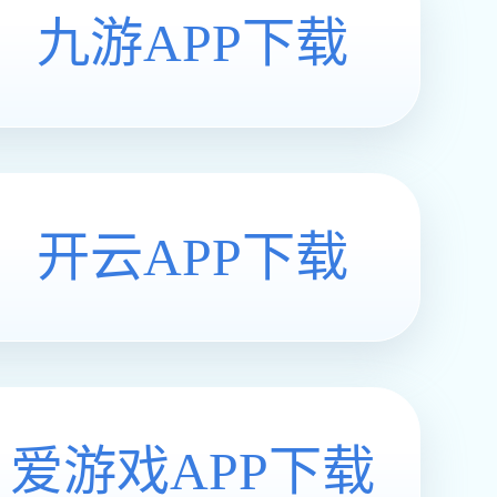
九游APP下载
开云APP下载
爱游戏APP下载