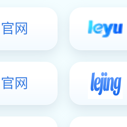
 官网
 官网