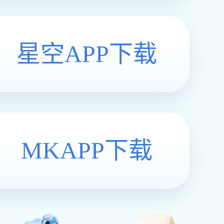
星空APP下载
MKAPP下载