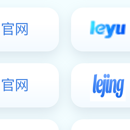
 官网
 官网