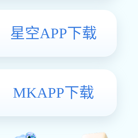
星空APP下载
MKAPP下载