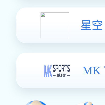
星空
MK