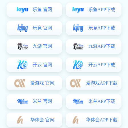
乐鱼 官网
乐鱼APP下载
乐竞 官网
乐竞APP下载
九游 官网
九游APP下载
开云 官网
开云APP下载
爱游戏 官网
爱游戏APP下载
米兰 官网
米兰APP下载
华体会 官网
华体会APP下载