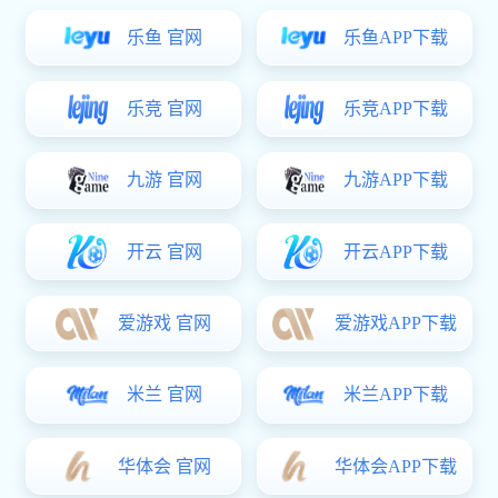
乐鱼 官网
乐鱼APP下载
乐竞 官网
乐竞APP下载
九游 官网
九游APP下载
开云 官网
开云APP下载
爱游戏 官网
爱游戏APP下载
米兰 官网
米兰APP下载
华体会 官网
华体会APP下载