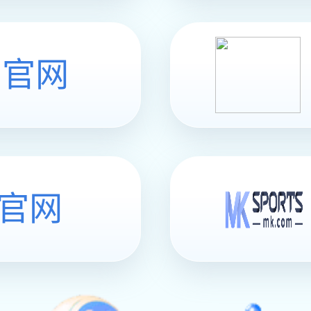
 官网
 官网